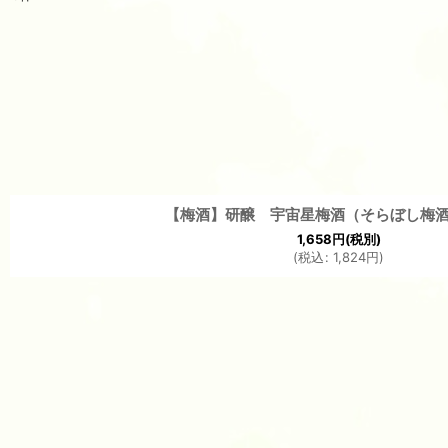
表示数
:
並び順
:
【梅酒】研醸 宇宙星梅酒（そらぼし梅酒）
1,658
円
(税別)
(
税込
:
1,824
円
)