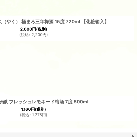
（やく） 極まろ三年梅酒 15度 720ml 【化粧箱入】
2,000
円
(税別)
(
税込
:
2,200
円
)
研醸 フレッシュレモネード梅酒 7度 500ml
1,160
円
(税別)
(
税込
:
1,276
円
)