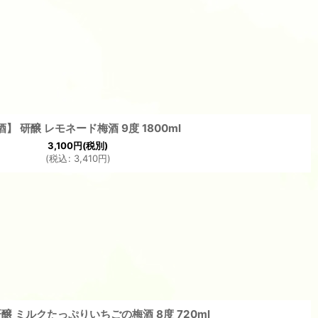
】 研醸 レモネード梅酒 9度 1800ml
3,100
円
(税別)
(
税込
:
3,410
円
)
醸 ミルクたっぷりいちごの梅酒 8度 720ml