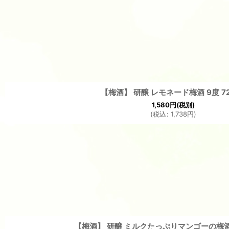
【梅酒】 研醸 レモネード梅酒 9度 72
1,580
円
(税別)
(
税込
:
1,738
円
)
【梅酒】 研醸 ミルクたっぷりマンゴーの梅酒 8