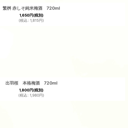
繁桝 赤しそ純米梅酒 720ml
1,650
円
(税別)
(
税込
:
1,815
円
)
出羽桜 本格梅酒 720ml
1,800
円
(税別)
(
税込
:
1,980
円
)