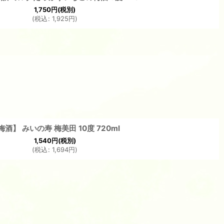
1,750
円
(税別)
(
税込
:
1,925
円
)
梅酒】 みいの寿 梅美田 10度 720ml
1,540
円
(税別)
(
税込
:
1,694
円
)