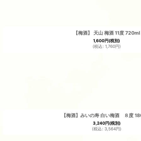
【梅酒】 天山 梅酒 11度 720ml
1,600
円
(税別)
(
税込
:
1,760
円
)
【梅酒】みいの寿 白い梅酒 ８度 180
3,240
円
(税別)
(
税込
:
3,564
円
)