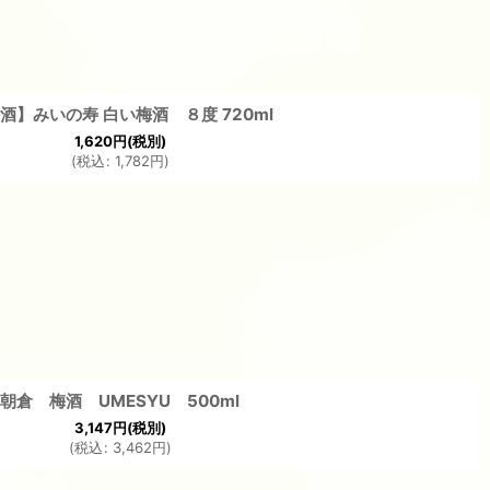
酒】みいの寿 白い梅酒 ８度 720ml
1,620
円
(税別)
(
税込
:
1,782
円
)
朝倉 梅酒 UMESYU 500ml
3,147
円
(税別)
(
税込
:
3,462
円
)