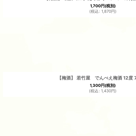
1,700
円
(税別)
(
税込
:
1,870
円
)
【梅酒】 若竹屋 でんべえ梅酒 12度 7
1,300
円
(税別)
(
税込
:
1,430
円
)