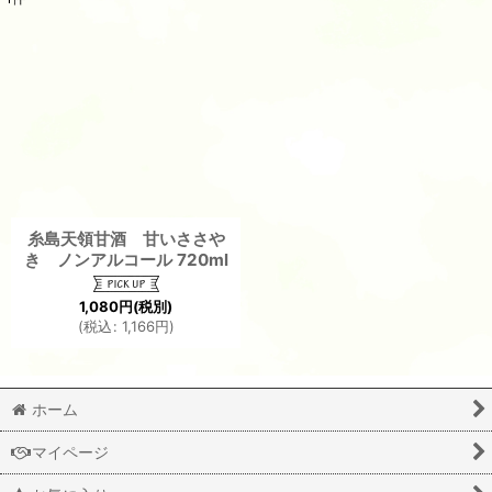
表示数
:
並び順
:
絞り込む
糸島天領甘酒 甘いささや
き ノンアルコール 720ml
1,080
円
(税別)
(
税込
:
1,166
円
)
ホーム
マイページ