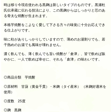
時は移り今現在使われる黒麹は新しいタイプのものです。黒瀬杜
氏伝承蔵に伝わる技法により、この黒麹からはしっかりと芯のあ
る骨太な焼酎が生まれます。
本格芋焼酎をこよなく愛して下さる方々の味覚に十分お応えでき
る仕上がりです。
味に柱がありしっかりしていますので、薄めのお湯割りでも、若
干熱めのお湯でも風味が壊れません。
濃く飲んでも、薄く飲んでも旨い焼酎が「倉津」、皆で飲めば賑
やかに、一人で飲めば幸せに、それも「倉津」の味わいです。
◎商品分類 芋焼酎
◎原材料 甘藷（黄金千貫）・米麹（タイ産米） （米麹好適米を
使用）
◎度数 25度
◎麹 黒麹