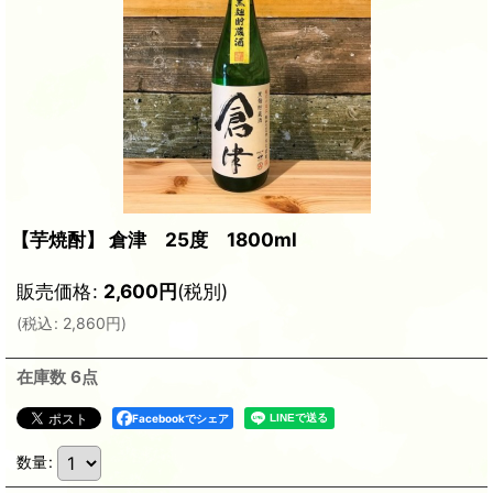
【芋焼酎】 倉津 25度 1800ml
販売価格
:
2,600
円
(税別)
(
税込
:
2,860
円
)
在庫数 6点
Facebookでシェア
数量
: