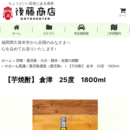
ちょうどいい田舎にある酒屋
カート
ホーム
カテゴリ
実店舗情報
ご利用案内
福岡県久留米市から全国のみなさまへ
心を込めてお送りいたします♪
ホーム
>
宮崎・鹿児島・大分・熊本・佐賀の焼酎
>
やきいも黒瀬／鹿児島酒造（鹿児島）
>
【芋焼酎】 倉津 25度 1800ml
【芋焼酎】 倉津 25度 1800ml