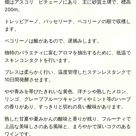
畑はアスコリ ピチェーノにあり、主に砂質土壌で、標高
200ⅿ。
トレッビアーノ、パッセリーナ、ペコリーノの順で収穫し
ます。
ペコリーノは酸があるので、遅摘みします。
独特のバラエティに富むアロマを抽出するために、低温で
スキンコンタクトを行います。
プレスは柔らかく行い、温度管理したステンレスタンクで
10日間発酵させます。
やや青みを帯びたきれいな黄色、洋ナシや熟したメロン、
リンゴ、グレープフルーツキャンディやミント等のハーブ
の香りがあり、すっきりと切れの良い酸味があります。
熟した甘夏や夏みかんの酸味と香りが残り、フルーティで
上品な美味しさのある風味と、まろやかで深いコクのある
ワインです。