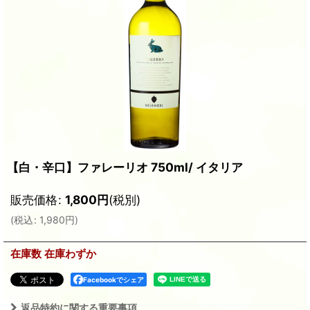
【白・辛口】ファレーリオ 750ml/ イタリア
販売価格
:
1,800
円
(税別)
(
税込
:
1,980
円
)
在庫数 在庫わずか
Facebookでシェア
返品特約に関する重要事項