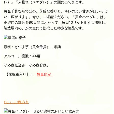
レ）」「末垂れ（スエダレ）」の順に出てきます。
黄金千貫ならではの、芳醇な香りと、キレのよい甘さが口いっぱ
いに広がります。ぜひ、ご堪能ください。「黄金ハツダレ」は、
高濃度の部分を80日間にわたって、毎日10リットルずつ採取し、
製造場内の、かめ壺にて熟成した稀少な絶品です。
原料：さつま芋（黄金千貫）、米麹
アルコール度数：44度
かめ壺仕込み、かめ壺貯蔵、
【化粧箱入り】」、
数量限定
おいしい飲み方