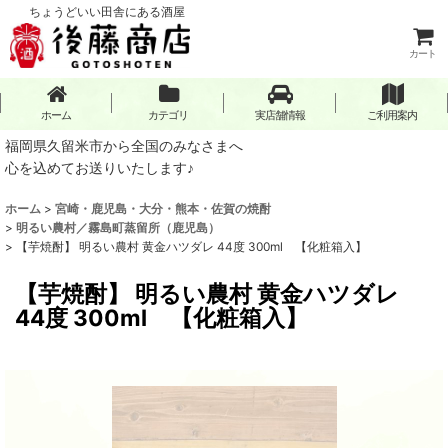
ちょうどいい田舎にある酒屋
カート
ホーム
カテゴリ
実店舗情報
ご利用案内
福岡県久留米市から全国のみなさまへ
心を込めてお送りいたします♪
ホーム
>
宮崎・鹿児島・大分・熊本・佐賀の焼酎
>
明るい農村／霧島町蒸留所（鹿児島）
>
【芋焼酎】 明るい農村 黄金ハツダレ 44度 300ml 【化粧箱入】
【芋焼酎】 明るい農村 黄金ハツダレ
44度 300ml 【化粧箱入】