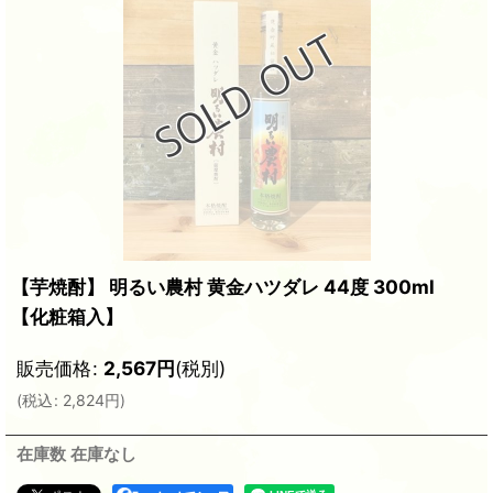
【芋焼酎】 明るい農村 黄金ハツダレ 44度 300ml
【化粧箱入】
販売価格
:
2,567
円
(税別)
(
税込
:
2,824
円
)
在庫数 在庫なし