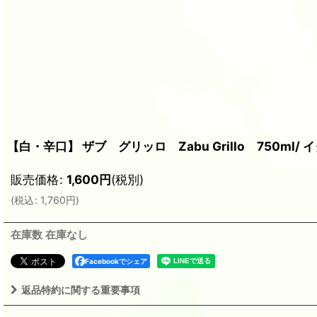
【白・辛口】 ザブ グリッロ Zabu Grillo 750ml/ 
販売価格
:
1,600
円
(税別)
(
税込
:
1,760
円
)
在庫数 在庫なし
Facebookでシェア
返品特約に関する重要事項