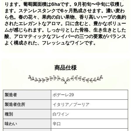
ります。葡萄園面積は6haです。9月初旬〜中旬に収穫し
ます。ステンレスタンクで6ヶ月熟成させます。濃い麦わ
ら色。春の花々、果肉の白い果物、香り高いハーブの集約
されたエレガントなアロマ。口に含むと、豊かなボリュー
ムが感じられます。しっかりとした骨格、生き生きとした
酸、アロマティックなフレイバーの三つの要素がバランス
よく構成された、フレッシュなワインです。
商品仕様
製造者
ポデーレ29
製造者住所
イタリア／プーリア
種別
白ワイン
味わい
辛口