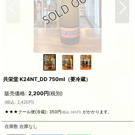
共栄堂 K24NT_DD 750ml（要冷蔵）
販売価格
:
2,200
円
(税別)
(
税込
:
2,420
円
)
★★★クール便(冷蔵)
:
350円
がかかります。
(
税込
:
385円
)
在庫数 在庫なし