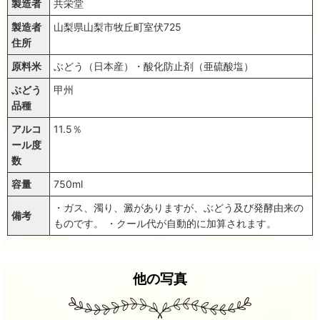
製造者
共栄堂
製造者
山梨県山梨市牧丘町室伏725
住所
原料米
ぶどう（日本産）・酸化防止剤（亜硫酸塩）
ぶどう
甲州
品種
アルコ
11.5％
ール度
数
容量
750ml
・ガス、濁り、澱がありますが、ぶどう及び発酵由来の
備考
ものです。 ・クール代が自動的に加算されます。
他の写真