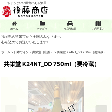
ちょうどいい田舎にある酒屋
ホーム
カテゴリ
実店舗情報
ご利用案内
福岡県久留米市から全国のみなさまへ
心を込めてお送りいたします♪
ホーム
>
日本ワイン
>
共栄堂（山梨）
>
共栄堂 K24NT_DD 750ml（要冷蔵）
共栄堂 K24NT_DD 750ml（要冷蔵）