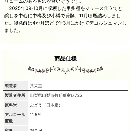
リュームのあるものが合いそうです。
2025年09-10月に収穫した甲州種をジュース仕立てと
醸しを中心に中樽及び小樽で発酵。11月頃瓶詰めしまし
た。後発酵は4か月ほどで1-3月にかけてデゴルジュマンし
ました。
商品仕様
製造者
共栄堂
製造者住所
山梨県山梨市牧丘町室伏725
原料米
ぶどう（日本産）
アルコール
11.5％
度数
容量
750ml