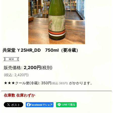
共栄堂 Ｙ25HR_DD 750ml（要冷蔵）
販売価格
:
2,200
円
(税別)
(
税込
:
2,420
円
)
★★★クール便(冷蔵)
:
350円
がかかります。
(
税込
:
385円
)
在庫数 在庫わずか
Facebookでシェア