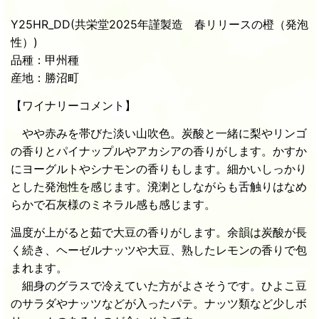
Y25HR_DD(共栄堂2025年謹製造 春リリースの橙（発泡
性）)
品種：甲州種
産地：勝沼町
【ワイナリーコメント】
やや赤みを帯びた淡い山吹色。炭酸と一緒に梨やリンゴ
の香りとパイナップルやアカシアの香りがします。かすか
にヨーグルトやシナモンの香りもします。細かいしっかり
とした発泡性を感じます。溌溂としながらも舌触りはなめ
らかで石灰様のミネラル感も感じます。
温度が上がると茹で大豆の香りがします。余韻は炭酸が長
く続き、ヘーゼルナッツや大豆、熟したレモンの香りで包
まれます。
細身のグラスで冷えていた方がよさそうです。ひよこ豆
のサラダやナッツなどが入ったパテ。ナッツ類など少しボ