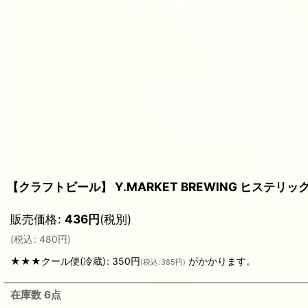
【クラフトビール】 Y.MARKET BREWING ヒステリックI
販売価格
:
436
円
(税別)
(
税込
:
480
円
)
★★★クール便(冷蔵)
:
350円
がかかります。
(
税込
:
385円
)
在庫数 6点