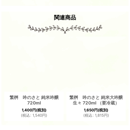
関連商品
繁桝 吟のさと 純米吟醸
繁桝 吟のさと 純米大吟醸
720ml
生々 720ml （要冷蔵）
1,400
円
(税別)
1,650
円
(税別)
(
税込
:
1,540
円
)
(
税込
:
1,815
円
)