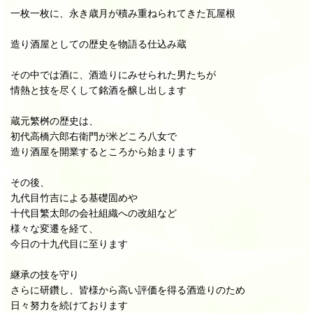
一枚一枚に、永き歳月が積み重ねられてきた瓦屋根
造り酒屋としての歴史を物語る仕込み蔵
その中では酒に、酒造りにみせられた男たちが
情熱と技を尽くして銘酒を醸し出します
蔵元繁桝の歴史は、
初代高橋六郎右衛門が米どころ八女で
造り酒屋を開業するところから始まります
その後、
九代目竹吉による基礎固めや
十代目繁太郎の会社組織への改組など
様々な変遷を経て、
今日の十九代目に至ります
継承の技を守り
さらに研鑽し、皆様から高い評価を得る酒造りのため
日々努力を続けております