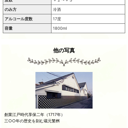
のみ方
冷酒
アルコール度数
17度
容量
1800ml
他の写真
創業江戸時代享保二年（1717年）
三○○年の歴史を刻む蔵元繁桝