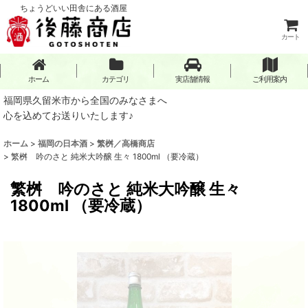
ちょうどいい田舎にある酒屋
カート
ホーム
カテゴリ
実店舗情報
ご利用案内
福岡県久留米市から全国のみなさまへ
心を込めてお送りいたします♪
ホーム
>
福岡の日本酒
>
繁桝／高橋商店
>
繁桝 吟のさと 純米大吟醸 生々 1800ml （要冷蔵）
繁桝 吟のさと 純米大吟醸 生々
1800ml （要冷蔵）