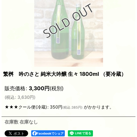
繁桝 吟のさと 純米大吟醸 生々 1800ml （要冷蔵）
販売価格
:
3,300
円
(税別)
(
税込
:
3,630
円
)
★★★クール便(冷蔵)
:
350円
がかかります。
(
税込
:
385円
)
在庫数 在庫なし
Facebookでシェア