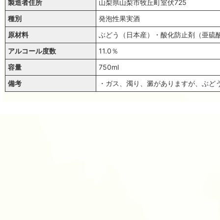
製造者住所
山梨県山梨市牧丘町室伏725
種別
発泡性果実酒
原材料
ぶどう（日本産）・酸化防止剤（亜硫
アルコール度数
11.0％
容量
750ml
備考
・ガス、濁り、澱がありますが、ぶど