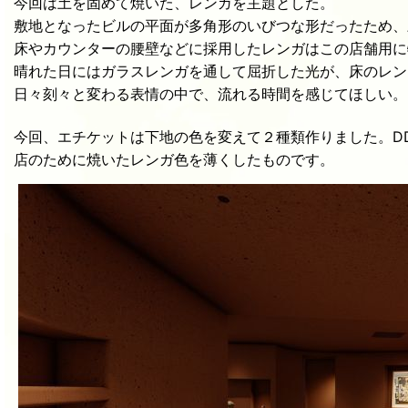
今回は土を固めて焼いた、レンガを主題とした。
敷地となったビルの平面が多角形のいびつな形だったため、
床やカウンターの腰壁などに採用したレンガはこの店舗用に
晴れた日にはガラスレンガを通して屈折した光が、床のレン
日々刻々と変わる表情の中で、流れる時間を感じてほしい。
今回、エチケットは下地の色を変えて２種類作りました。D
店のために焼いたレンガ色を薄くしたものです。