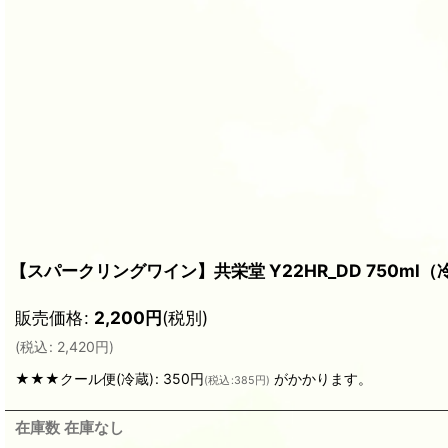
【スパークリングワイン】共栄堂 Y22HR_DD 750ml（
販売価格
:
2,200
円
(税別)
(
税込
:
2,420
円
)
★★★クール便(冷蔵)
:
350円
がかかります。
(
税込
:
385円
)
在庫数 在庫なし