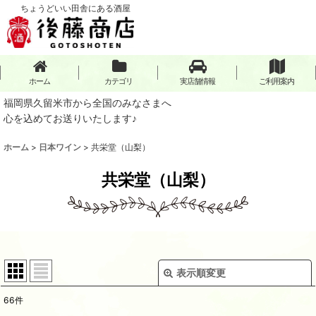
ちょうどいい田舎にある酒屋
ホーム
カテゴリ
実店舗情報
ご利用案内
福岡県久留米市から全国のみなさまへ
心を込めてお送りいたします♪
ホーム
>
日本ワイン
>
共栄堂（山梨）
共栄堂（山梨）
表示順変更
閉じる
66
件
表示数
: