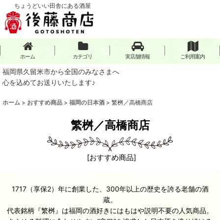
ちょうどいい田舎にある酒屋
ホーム
カテゴリ
実店舗情報
ご利用案内
福岡県久留米市から全国のみなさまへ
心を込めてお送りいたします♪
ホーム
>
おすすめ商品
>
福岡の日本酒
>
繁桝／高橋商店
繁桝／高橋商店
[
おすすめ商品
]
1717（享保2）年に創業した、300年以上の歴史を誇る老舗の酒
蔵。
代表銘柄『繁桝』は福岡の酒好きにはもはや説明不要の人気商品。