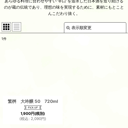
あらゆる料理に合わせやすい“辛口”を追求した日本酒を造り続ける
のが蔵の伝統であり、理想の味を実現するために、素材にもとこと
んこだわり抜く。
表示順変更
閉じる
1
件
表示数
:
並び順
:
絞り込む
繁桝 大吟醸 50 720ml
1,900
円
(税別)
(
税込
:
2,090
円
)