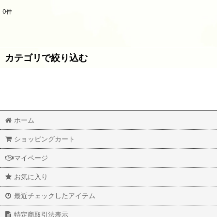
0
件
サブカテゴリ
:
表示数
:
カテゴリで絞り込む
並び順
:
福岡の焼酎 (全商品)
紅乙女／紅乙女酒造（福岡）
ホーム
朝倉／篠崎（福岡）
ショッピングカート
らんびき／ゑびす酒造 (福岡)
マイページ
GUFO・梟・こふくろう／研醸（福岡）
お気に入り
craftman多田／天盃（福岡）
最近チェックしたアイテム
杜の蔵／杜の蔵（福岡）
特定商取引法表示