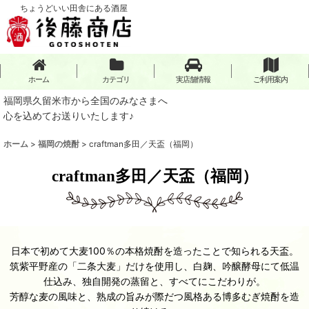
ちょうどいい田舎にある酒屋
ホーム
カテゴリ
実店舗情報
ご利用案内
福岡県久留米市から全国のみなさまへ
心を込めてお送りいたします♪
ホーム
>
福岡の焼酎
>
craftman多田／天盃（福岡）
craftman多田／天盃（福岡）
日本で初めて大麦100％の本格焼酎を造ったことで知られる天盃。
筑紫平野産の「二条大麦」だけを使用し、白麹、吟醸酵母にて低温
仕込み、独自開発の蒸留と、すべてにこだわりが。
芳醇な麦の風味と、熟成の旨みが際だつ風格ある博多むぎ焼酎を造