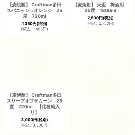
【麦焼酎】 Craftman多田
【麦焼酎】 天盃 梅酒用
スパニッシュオレンジ 25
35度 1800ml
度 720ml
2,500
円
(税別)
(
税込
:
2,750
円
)
1,350
円
(税別)
(
税込
:
1,485
円
)
【麦焼酎】 Craftman多田
スリープオブザムーン 28
度 720ml 【化粧箱入
り】
3,000
円
(税別)
(
税込
:
3,300
円
)