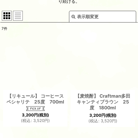
り続ける。
表示順変更
閉じる
7
件
表示数
:
並び順
:
絞り込む
【リキュール】 コーヒース
【麦焼酎】 Craftman多田
ペシャリテ 25度 700ml
キャンティブラウン 25
度 1800ml
3,200
円
(税別)
3,200
円
(税別)
(
税込
:
3,520
円
)
(
税込
:
3,520
円
)