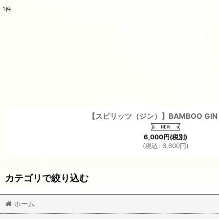
1
件
サブカテゴリ
:
表示数
:
並び順
:
【スピリッツ（ジン）】BAMBOO GIN 
6,000
円
(税別)
(
税込
:
6,600
円
)
カテゴリで絞り込む
ホーム
ウイスキー/和スピリッツ/ブランデー (全商品)