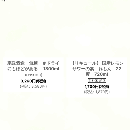
サブカテゴリ
:
表示数
:
並び順
:
絞り込む
宗政酒造 無糖 ＃ドライ
【リキュール】 国産レモン
にもほどがある 1800ml
サワーの素 れもん 22
度 720ml
3,260
円
(税別)
(
税込
:
3,586
円
)
1,700
円
(税別)
(
税込
:
1,870
円
)