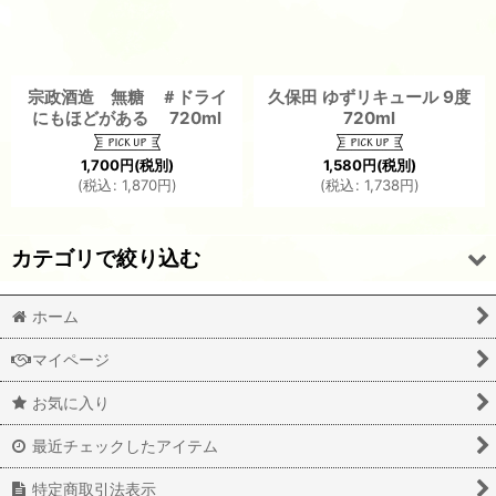
宗政酒造 無糖 ＃ドライ
久保田 ゆずリキュール 9度
にもほどがある 720ml
720ml
1,700
円
(税別)
1,580
円
(税別)
(
税込
:
1,870
円
)
(
税込
:
1,738
円
)
カテゴリで絞り込む
ホーム
梅酒/リキュール (全商品)
マイページ
梅酒
お気に入り
リキュール
最近チェックしたアイテム
特定商取引法表示