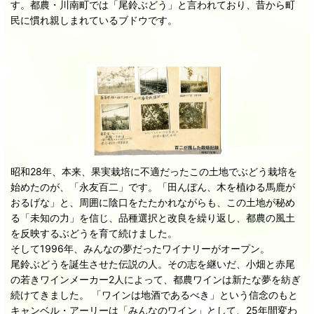
す。都農・川南町では「尾鈴ぶどう」と言われており、昔から町
民に慣れ親しまれているブドウです。
昭和28年、本来、果実栽培に不適だったこの土地でぶどう栽培を
始めたのが、「永友百二」です。「田んぼん、木を植ゆる馬鹿が
おるげな」と、周囲に陰口をたたかれながらも、この土地が秘め
る「未知の力」を信じ、品種選択と改良を繰り返し、都農の風土
を反映するぶどうを育て続けました。
そして1996年、みんなの夢だったワイナリーがオープン。
尾鈴ぶどうを誕生させた伝説の人。その志を継いだ、小畑と赤尾
の若きワインメーカー2人によって、都農ワインは新たな夢を紡ぎ
続けてきました。 「ワインは地酒であるべき」という信念のもと
キャンベル・アーリーは「みんなのワイン」として、25年間変わ