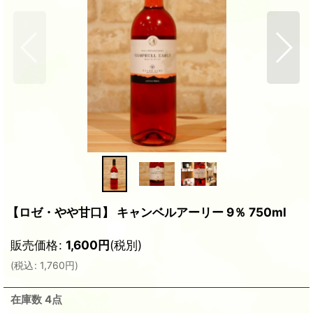
【ロゼ・やや甘口】 キャンベルアーリー 9％ 750ml
販売価格
:
1,600
円
(税別)
(
税込
:
1,760
円
)
在庫数 4点