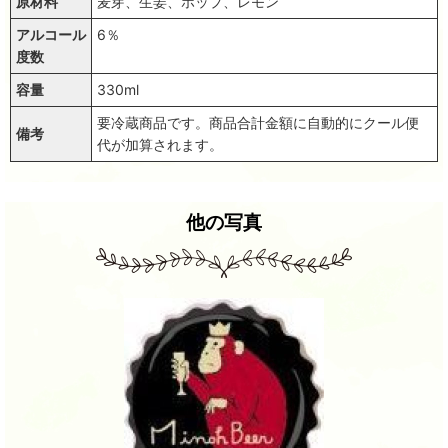
原材料
麦芽、生姜、ホップ、レモン
アルコール
6％
度数
容量
330ml
要冷蔵商品です。商品合計金額に自動的にクール便
備考
代が加算されます。
他の写真