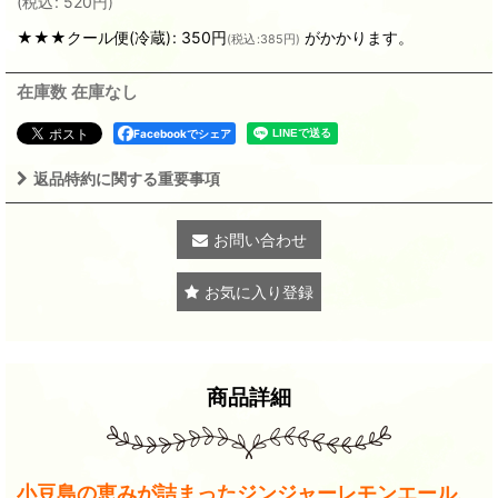
(
税込
:
520
円
)
★★★クール便(冷蔵)
:
350円
がかかります。
(
税込
:
385円
)
在庫数 在庫なし
Facebookでシェア
返品特約に関する重要事項
お問い合わせ
お気に入り登録
商品詳細
小豆島の恵みが詰まったジンジャーレモンエール、