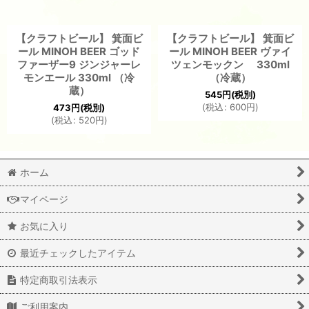
【クラフトビール】 箕面ビ
【クラフトビール】 箕面ビ
ール MINOH BEER ゴッド
ール MINOH BEER ヴァイ
ファーザー9 ジンジャーレ
ツェンモックン 330ml
モンエール 330ml （冷
（冷蔵）
蔵）
545
円
(税別)
(
税込
:
600
円
)
473
円
(税別)
(
税込
:
520
円
)
ホーム
マイページ
お気に入り
最近チェックしたアイテム
特定商取引法表示
ご利用案内