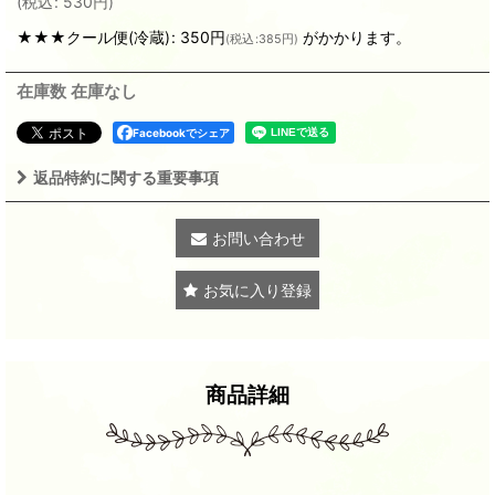
(
税込
:
530
円
)
★★★クール便(冷蔵)
:
350円
がかかります。
(
税込
:
385円
)
在庫数 在庫なし
Facebookでシェア
返品特約に関する重要事項
お問い合わせ
お気に入り登録
商品詳細