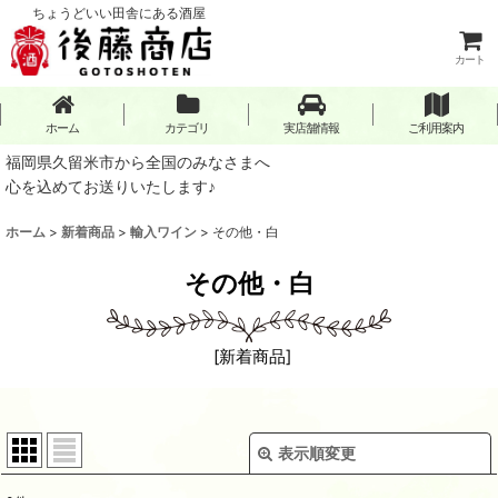
ちょうどいい田舎にある酒屋
カート
ホーム
カテゴリ
実店舗情報
ご利用案内
福岡県久留米市から全国のみなさまへ
心を込めてお送りいたします♪
ホーム
>
新着商品
>
輸入ワイン
>
その他・白
その他・白
[
新着商品
]
表示順変更
閉じる