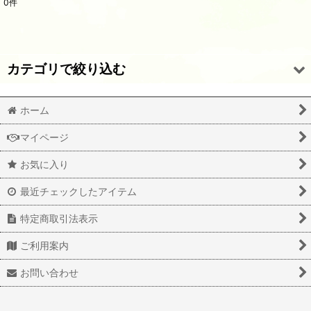
0
件
表示数
:
並び順
:
カテゴリで絞り込む
絞り込む
輸入ワイン (全商品)
ホーム
フランス・赤
マイページ
お気に入り
フランス・白
最近チェックしたアイテム
イタリア・赤
特定商取引法表示
イタリア・白
ご利用案内
スペイン・赤
お問い合わせ
スペイン・白
ドイツ・赤