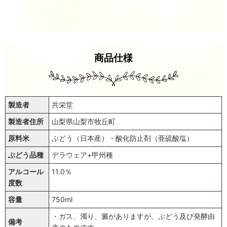
商品仕様
製造者
共栄堂
製造者住所
山梨県山梨市牧丘町
原料米
ぶどう（日本産）・酸化防止剤（亜硫酸塩）
ぶどう品種
デラウェア+甲州種
アルコール
11.0％
度数
容量
750ml
・ガス、濁り、澱がありますが、ぶどう及び発酵由
備考