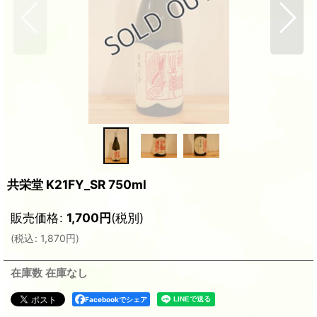
共栄堂 K21FY_SR 750ml
販売価格
:
1,700
円
(税別)
(
税込
:
1,870
円
)
在庫数 在庫なし
Facebookでシェア