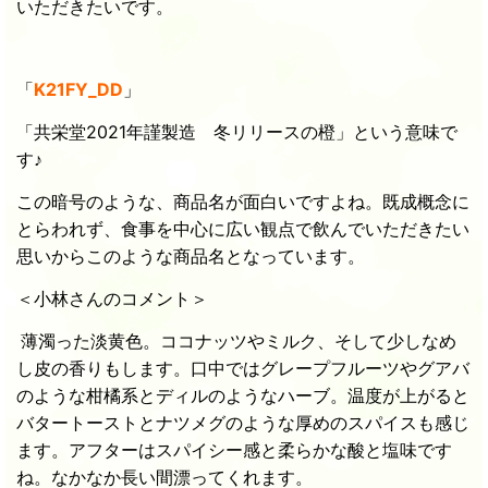
いただきたいです。
「
K21FY_DD
」
「共栄堂2021年謹製造 冬リリースの橙」という意味で
す♪
この暗号のような、商品名が面白いですよね。既成概念に
とらわれず、食事を中心に広い観点で飲んでいただきたい
思いからこのような商品名となっています。
＜小林さんのコメント＞
薄濁った淡黄色。ココナッツやミルク、そして少しなめ
し皮の香りもします。口中ではグレープフルーツやグアバ
のような柑橘系とディルのようなハーブ。温度が上がると
バタートーストとナツメグのような厚めのスパイスも感じ
ます。アフターはスパイシー感と柔らかな酸と塩味です
ね。なかなか長い間漂ってくれます。