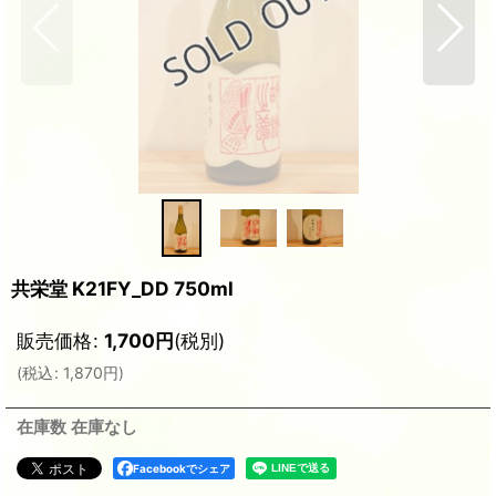
共栄堂 K21FY_DD 750ml
販売価格
:
1,700
円
(税別)
(
税込
:
1,870
円
)
在庫数 在庫なし
Facebookでシェア