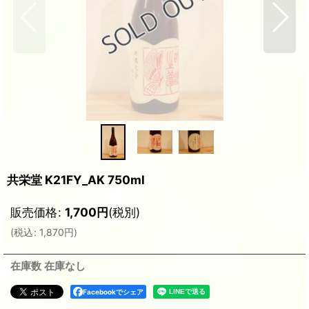
共栄堂 K21FY_AK 750ml
販売価格
:
1,700
円
(税別)
(
税込
:
1,870
円
)
在庫数 在庫なし
Facebookでシェア